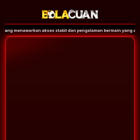
yang menawarkan akses stabil dan pengalaman bermain yang aman